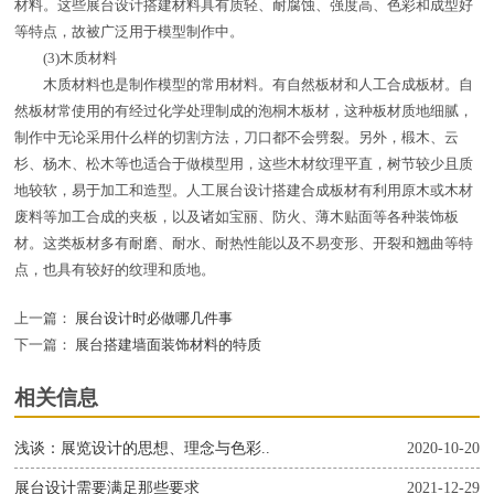
材料。这些展台设计搭建材料具有质轻、耐腐蚀、强度高、色彩和成型好
等特点，故被广泛用于模型制作中。
(3)木质材料
木质材料也是制作模型的常用材料。有自然板材和人工合成板材。自
然板材常使用的有经过化学处理制成的泡桐木板材，这种板材质地细腻，
制作中无论采用什么样的切割方法，刀口都不会劈裂。另外，椴木、云
杉、杨木、松木等也适合于做模型用，这些木材纹理平直，树节较少且质
地较软，易于加工和造型。人工展台设计搭建合成板材有利用原木或木材
废料等加工合成的夹板，以及诸如宝丽、防火、薄木贴面等各种装饰板
材。这类板材多有耐磨、耐水、耐热性能以及不易变形、开裂和翘曲等特
点，也具有较好的纹理和质地。
上一篇：
展台设计时必做哪几件事
下一篇：
展台搭建墙面装饰材料的特质
相关信息
浅谈：展览设计的思想、理念与色彩..
2020-10-20
展台设计需要满足那些要求
2021-12-29