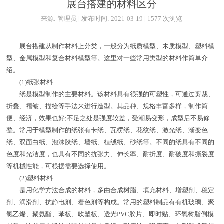
展台搭建的材料区分
来源: 管理员 | 发布时间: 2021-03-19 | 1577 次浏览
展台搭建从制作材料上分类，一般分为纸质模型、木质模型、塑料模
型、金属模型和复合材料模型等。这里对一些常用类型的材料作简单介
绍。
(1)纸张材料
纸是模型制作的主要材料。该材料具有很强的可塑性，可通过剪裁、
折叠、褶皱、描绘等手法来进行造型。其品种、规格丰富多样，制作简
便、经济，效果也好;不足之处是强度较差，受潮易变形，成型后不易修
整。常用于模型制作的纸张有卡纸、瓦楞纸、花纹纸、激光纸、渐变色
纸、双面白纸、泡沫胶纸、墙纸、植绒纸、砂纸等。不同的纸具有不同的
色度和光洁度，也具有不同的抗张力、伸长率、耐折度、耐破度和撕裂度
等机械性能，可根据需要选择使用。
(2)塑料材料
是用化学方法合成的材料，多由合成树脂、填充材料、增塑剂、稳定
剂、润滑剂、抗静电剂、着色剂等构成。常用的塑料制品有有机玻璃、聚
氯乙烯、聚氨酯、苯板、吹塑板、透光PVC胶片、即时贴、环氧树脂倒模