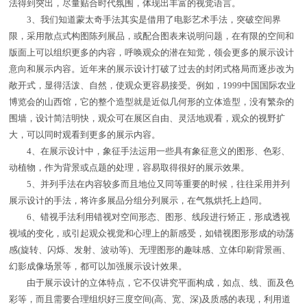
法得到突出，尽量贴合时代氛围，体现出丰富的视觉语言。
3、我们知道蒙太奇手法其实是借用了电影艺术手法，突破空间界
限，采用散点式构图陈列展品，或配合图表来说明问题，在有限的空间和
版面上可以组织更多的内容，呼唤观众的潜在知觉，领会更多的展示设计
意向和展示内容。近年来的展示设计打破了过去的封闭式格局而逐步改为
敞开式，显得活泼、自然，使观众更容易接受。例如，1999中国国际农业
博览会的山西馆，它的整个造型就是近似几何形的立体造型，没有繁杂的
围墙，设计简洁明快，观众可在展区自由、灵活地观看，观众的视野扩
大，可以同时观看到更多的展示内容。
4、在展示设计中，象征手法运用一些具有象征意义的图形、色彩、
动植物，作为背景或点题的处理，容易取得很好的展示效果。
5、并列手法在内容较多而且地位又同等重要的时候，往往采用并列
展示设计的手法，将许多展品分组分列展示，在气氛烘托上趋同。
6、错视手法利用错视对空间形态、图形、线段进行矫正，形成透视
视域的变化，或引起观众视觉和心理上的新感受，如错视图形形成的动荡
感(旋转、闪烁、发射、波动等)、无理图形的趣味感、立体印刷背景画、
幻影成像场景等，都可以加强展示设计效果。
由于展示设计的立体特点，它不仅讲究平面构成，如点、线、面及色
彩等，而且需要合理组织好三度空间(高、宽、深)及质感的表现，利用道