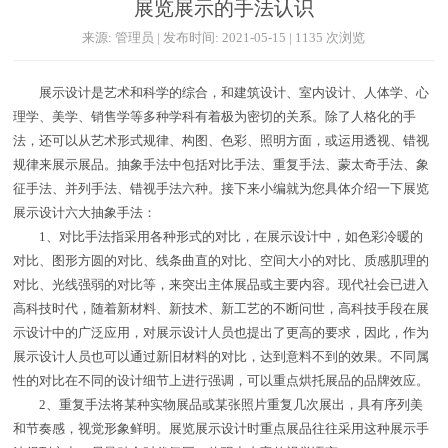
展览展示的手法认识
来源: 管理员 | 发布时间: 2021-05-15 | 1135 次浏览
展示设计是艺术和科学的综合，和建筑设计、室内设计、人体学、心
理学、美学、销售学等多种学科有着极为密切的关系。除了人格化的手
法，还可以从艺术形式规律、构图、色彩、照明方面，或运用透视、错视
规律来展示展品。抽象手法中包括对比手法、重复手法、蒙太奇手法、象
征手法、并列手法、错视手法六种。接下来小编就为您具体介绍一下展览
展示设计六大抽象手法：
1、对比手法指采用各种形式的对比，在展示设计中，如色彩冷暖的
对比、图形方圆的对比、线条曲直的对比、空间大小的对比、质感肌理的
对比、光线强弱的对比等，来突出主体展品或主要内容。现代社会已进入
高科技时代，随着新材料、新技术、新工艺的不断问世，高科技手段在展
示设计中的广泛应用，对展示设计人员也提出了更高的要求，因此，作为
展示设计人员也可以通过新旧材料的对比，达到意料不到的效果。不同属
性的对比在不同的设计细节上进行强调，可以重点烘托展品的品牌效应。
2、重复手法将某种实物展品或某张照片重复几次展出，具有序列美
和节奏感，视觉形象鲜明。展览展示设计时重点展品往往采用这种展示手