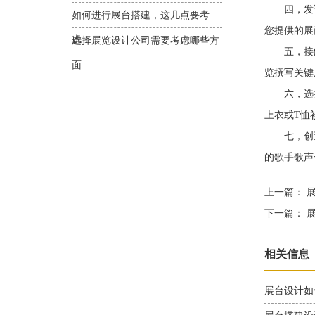
四，发请
如何进行展台搭建，这几点要考
您提供的展
虑！
选择展览设计公司需要考虑哪些方
五，接触
面
览撰写关键
六，选择引
上衣或T恤
七，创造一
的歌手歌声
上一篇：
展
下一篇：
展
相关信息
展台设计如