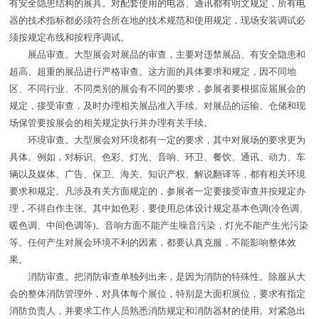
有安全隐患结构的展具。对配套使用的电器、通讯都有明文规定，所有电
器的技术指标都必须符合所在地的技术规范和使用规定，现场安装调试必
须按规定布线和按程序调试。
展品审查。大型展会对展品的审查，主要对违禁展品、有安全隐患和
超高、超重的展品进行严格审查。这方面的具体要求和规定，因不同地
区、不同行业、不同类别的展会有不同的要求，参展者要根据应届展会的
规定，接受审查，及时办理相关展品准入手续。对展品的运输、仓储和现
场保管要按展会的相关规定执行并办理有关手续。
环境审查。大型展会对环境都有一定的要求，其中对展场的要求更为
具体。例如，对标识、色彩、灯光、音响、环卫、餐饮、通讯、动力、车
辆以及媒体、广告、保卫、海关、知识产权、解说翻译等，都有相关环境
要求和规定。凡涉及有关方面规定的，参展者一定要接受审查并按规定办
理，不得自作主张。其中如色彩，要使用总体设计规定基本色调(冷色调、
暖色调、中间色调等)。音响方面不能产生噪音污染，灯光不能产生光污染
等。任何产生对展会环境不利的因素，都要认真克服，不能影响整体效
果。
消防审查。把消防审查单独列出来，是因为消防的特殊性。除服从大
会的整体消防管理外，对具体每个展位，特别是大面积展位，要求有指定
消防负责人，并要求工作人员熟悉消防规定和消防器材的使用。对紧急出