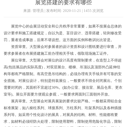
展览搭建的要求有哪些
来源: 管理员 | 发布时间: 2020-11-21 | 1455 次浏览
展览中心的会展活动安全和公共秩序非常重要，如果不按展会总体的
设计要求和施工搭建规定，自以为是、盲目设计、违章搭建，轻则修改受
罚，重者造成事故，后果不堪设想。这方面的实例和教训比比皆是。
资质审查。大型展会对参展者的设计资质和设计图纸要进行审查，并
要求参展者在布展搭建施工前办理相关手续，领取现场施工证件。
展位审查。大型展会对展位的设计高度有限制要求，在造型上不得超
高(包括展品的实际高度)，对双层展台、楼梯、吊顶以及顶部外凸延伸结
构等都有严格限制。有高空悬吊结构的，必须办理有关手续并有可靠的安
全措施。对展位设计，特别是特装展位，一般要求不得全封闭展出。个别
需要封闭的，其面积不宜超过30%。(如办公室、接洽室、展品仓库、更衣
室等)。展位开面要方便观众参观，一般要求两面到三面朝外开放。
展具审查。大型展会对展具展架的要求比较严格。一般都采用铝合金
标准展架，如八棱柱系列、球接系列、方柱系列、珩架系列以及各种插接
系列等。如采用个性化设计的展具，对展具的结构、材料、性能都有要
求，如材料必须经防火处理，限制使用塑料，限制使用危险化学品，限制