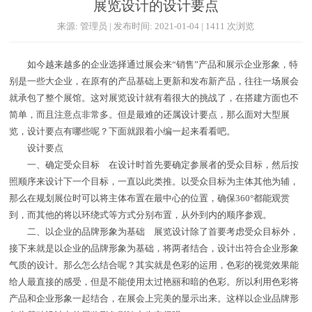
展览设计的设计要点
来源: 管理员 | 发布时间: 2021-01-04 | 1411 次浏览
如今越来越多的企业选择通过展会来“销售”产品和展示企业形象，特
别是一些大企业，在原有的产品基础上更新和发布新产品，往往一场展会
就承包了整个展馆。这对展览设计就有着很大的挑战了，在搭建方面也不
简单，而且注意点非常多。但是最难的还属设计要点，那么面对大型展
览，设计要点有哪些呢？下面就跟着小编一起来看看吧。
设计要点
一、确定受众目标 在设计时首先要确定参展者的受众目标，然后按
照顺序来设计下一个目标，一直以此类推。以受众目标为主体其他为辅，
那么在规划展位时可以将主体布置在最中心的位置，确保360°都能观赏
到，而其他的将以环绕式等方式分别布置，从外到内的顺序参观。
二、以企业的品牌形象为基础 展览设计除了首要考虑受众目标外，
接下来就是以企业的品牌形象为基础，将两者结合，设计出符合企业形象
气质的设计。那么怎么结合呢？其实就是色彩的运用，色彩的视觉效果能
给人最直接的感受，但是不能使用太过艳丽和暗的色彩。所以利用色彩将
产品和企业形象一起结合，在展会上完美的显示出来。这样以企业品牌形