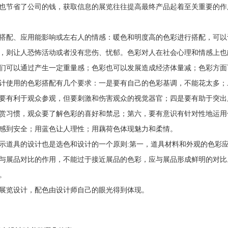
也节省了公司的钱，获取信息的展览往往提高最终产品起着至关重要的作
配、应用能影响或左右人的情感：暖色和明度高的色彩进行搭配，可以
，则让人恐怖活动或者没有悲伤、忧郁。色彩对人在社会心理和情感上也
们可以通过产生一定重量感；色彩也可以发展造成经济体量减；色彩方面
使用的色彩搭配有几个要求：一是要有自己的色彩基调，不能花太多；
要有利于观众参观，但要刺激和伤害观众的视觉器官；四是要有助于突出
赏习惯，观众要了解色彩的喜好和禁忌；第六，要有意识有针对性地运用
感到安全；用蓝色让人理性；用藕荷色体现魅力和柔情。
具的设计也是选色和设计的一个原则:第一，道具材料和外观的色彩应
与展品对比的作用，不能过于接近展品的色彩，应与展品形成鲜明的对比
。
览设计，配色由设计师自己的眼光得到体现。