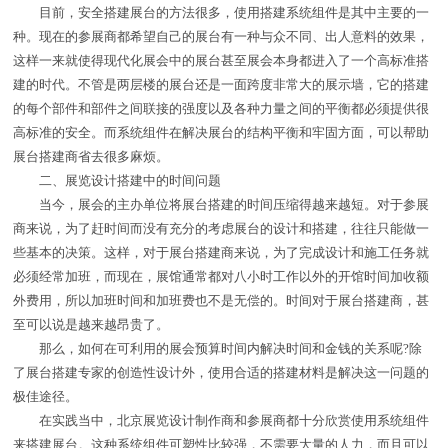
目前，安全搭建展台的方法很多，使用搭建系统组件是其中主要的一
种。现在的参展商都希望自己的展台有一种与众不同、出人意料的效果，
这样一来就使得现代化展会中的展台甚至展会本身都进入了一个高标准搭
建的时代。不管是两层楼的展台还是一面跨度非常大的展示墙，它的搭建
的每个部件和部件之间联接的强度以及各种力量之间的平衡都必须提供很
高标准的安全。而系统组件在解决展台的结构平衡和牢固方面，可以帮助
展台搭建商省去很多麻烦。
二、展览设计搭建中的时间问题
当今，展会的主办单位将展台搭建的时间压缩得越来越短。对于参展
商来说，为了赶时间而没有充分的考虑展台的设计和搭建，往往只能做一
些基本的决策。这样，对于展台搭建商来说，为了完成设计和施工任务就
必须经常加班，而现在，展馆通常都对八小时工作以外的开馆时间加收额
外费用，所以加班时间和加班费也不是无偿的。时间对于展台搭建商，甚
至可以说是越来越昂贵了。
那么，如何在可利用的展会预算时间内解决时间和金钱的关系呢?除
了展台搭建专家的创造性设计外，使用合适的搭建材料是解决这一问题的
极佳途径。
在实践当中，北京展览设计制作商和参展商都十分欣赏使用系统组件
来搭建展台。这种系统组件可塑性比较强，不需要大量的人力，而且可以