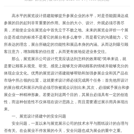
高水平的展览设计搭建能够提升参展企业的水平，对是否能圆满达成
参展的目的起到非常重要的作用。展台的大小、设计、外观必须尽善尽
美，才能使企业在展览会中首先立于不败之地。未来的展览会评价一个展
台是否成功的标准不是看它的展台有多么奢华，而是看它的沟通能力，它
所表达的理念，展台所确定的功能性和展品本身的内涵。从而达到吸引顾
客注意力，增加顾客的信任度，从而更有效地促进业务交往。
那么，展览展示公司设计究竟应该达到怎样的效果呢?简单来说，就
是要让顾客从视觉、听觉、感觉上能够充分调动顾客的情绪并能够充分的
体现企业文化。优秀的展览设计搭建能够帮助和加强参展企业和其产品在
市场中所占领的位置，这就要求设计师必须完成两个任务：首先他所设计
的展台模式和展示内容必须尽快被观众识别出来;其次，必须赋予展台和参
展企业一种精神形象。若要达到这两个目的，其展台必须具有一定的创造
性，而这种创造性不仅体现在设计思路上，而且需要通过展示用具体现出
来。
一、展览设计搭建中的安全问题
安全问题，一直以来与展览展示公司的技术水平与图纸设计的合理与
否有关。在会展业不停发展的今天，安全问题也成为展会的重中之重。