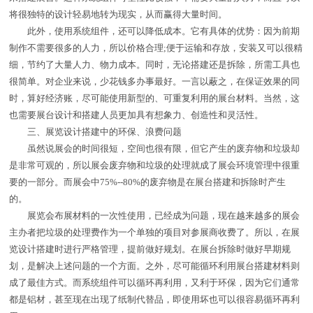
将很独特的设计轻易地转为现实，从而赢得大量时间。
此外，使用系统组件，还可以降低成本。它有具体的优势：因为前期
制作不需要很多的人力，所以价格合理;便于运输和存放，安装又可以很精
细，节约了大量人力、物力成本。同时，无论搭建还是拆除，所需工具也
很简单。对企业来说，少花钱多办事最好。一言以蔽之，在保证效果的同
时，算好经济账，尽可能使用新型的、可重复利用的展台材料。当然，这
也需要展台设计和搭建人员更加具有想象力、创造性和灵活性。
三、展览设计搭建中的环保、浪费问题
虽然说展会的时间很短，空间也很有限，但它产生的废弃物和垃圾却
是非常可观的，所以展会废弃物和垃圾的处理就成了展会环境管理中很重
要的一部分。而展会中75%--80%的废弃物是在展台搭建和拆除时产生
的。
展览会布展材料的一次性使用，已经成为问题，现在越来越多的展会
主办者把垃圾的处理费作为一个单独的项目对参展商收费了。所以，在展
览设计搭建时进行严格管理，提前做好规划。在展台拆除时做好早期规
划，是解决上述问题的一个方面。之外，尽可能循环利用展台搭建材料则
成了最佳方式。而系统组件可以循环再利用，又利于环保，因为它们通常
都是铝材，甚至现在出现了纸制代替品，即使用坏也可以很容易循环再利