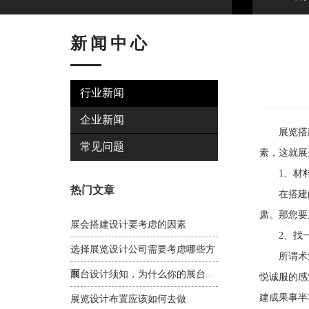
新闻中心
行业新闻
企业新闻
展览搭建
常见问题
素，这就展
1、材料
热门文章
在搭建的
肃。那您要
展会搭建设计要考虑的因素
2、找一
选择展览设计公司需要考虑哪些方
所谓术业
面
展台设计须知，为什么你的展台..
悦诚服的感
建成果事半
展览设计布置应该如何去做