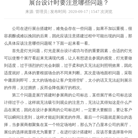
展台设计时要注意哪些问题？
来源: 管理员 | 发布时间: 2020-09-17 | 1547 次浏览
公司在进行展台搭建时，难免会存在一些问题，如果不加以重视，很
容易酿成难以挽回的后果，因此应该注意搭建过程中可能出现的问题，那
么具体应该注意哪些问题呢？下面一起来看一看。
首先是灯光问题，灯光是展台设计成功与否的重要因素，合适的灯光
可以使整个展厅看起来充满现代感，让人有想进去参观的感觉，灯光要做
到适度，过于强烈的灯光会刺眼，过于柔和的又无法起到照明效果，因此
适度就好，具体的要根据场合的不同来判断。其次是场地面积问题，采取
中庸原则即可，太大的场地会让客户觉得空旷，太小的话又无法起到展示
的作用，太过拥挤，反而会降低展厅的档次。
第三个问题是展厅搭建时参展商的公司标志，某些展厅将公司标志设
计得过于小，这样就无法吸引到观众的注意力，无法让其得知这是什么产
品在展览，因此在设计参展商的公司标志时，一定要大要醒目，要让客户
可以瞬间注意到，这样才能起到展览的作用。最后一个问题就是展位的选
择，当参展商都聚集在某一个特定场地时，那么为了凸显本公司的展厅，
展位的选择就显得尤为重要了，在进行设计搭建时，应该尽量选择靠中间