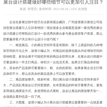
展台设计搭建做好哪些细节可以更加引人注目？
来源: 管理员 | 发布时间: 2021-04-26 | 1435 次浏览
企业在参展过程中想尽办法获得观众瞩目，广州波谱展示展览公司告
诉您展台搭建引人注目有绝招！现在很多企业都愿意选择一家优秀的展台
设计搭建公司帮助自己设计一款优秀的展台参与展会获得客户资源，那么
想要赢得客户关注有什么设计小技巧呢？
一、精选展品。小的展位空间毕竟是有限的，除了上面提到的几种增
加空间的方法之外，波谱小编认为，对展品的选择也能从内在增加空间的
容纳程度。参加会展不可能把所有的商品全部带出来，在展台设计搭建中
尽量选择出一件主打商品，体积大一点也没关系。如果主打展品体积较
大，其余的产品选择尽量遵循小、精、尖的的原则。如果参展企业主打商
品体积不大，那么在其余的展品选择上可以放宽要求。
二、展品摆放整齐。很多时候，我们展台设计搭建展位空间本就不
大，产品混乱堆放会让空间更拥挤。在布置展品的时候尽量整齐化，避免
采用凌乱感摆设方式。多使用组合式展柜，这会让展品的摆放整齐划一，
会场观众看到也是一目了然。
三、大图案。波谱小编认为小展台设计搭建展位最重要的一点就是避