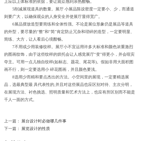
上应以上体标准的依据，要让观众感到亲热酣畅。
5削减展现道具的数量。展厅 小展品陈设密度一定要小、少，而通道
则要广大，以确保观众的人身安全并使展厅显得宽广。
6展品摆放造型要简练和全体性强。不论是展位形象仍是展品等道具
的外型，要尽量的“整”和“简”肯定防止冗杂和琐碎的造型，一定要明显、
简练、大方，让人看后心境酣畅。
7不用或少用装修纹样。展厅小不宜运用许多大标准和颜色浓重激烈
的图画纹饰，由于这些纹样的烘托会让人感觉展厅“变”得更小，并会喧宾
夺主。可用一点儿独自纹样(如标志、题花、尾花等)。假如非用大面积图
画不行，则一定要选用小 碎花图画，并且颜色要浅。
8选用少而精和要点杰出的方法。小空间里的展现，一定要精选展
品，选最典型最 具代表性的;并且对这些展品也应区别对待、主次分明，
在展现方法、衬色挑选、照明质量和艺术方法上，也应有所区别而不能是
千人一面的方式。
上一篇：
展台设计时必做哪几件事
下一篇：
展览设计的性质