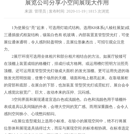
展览公司分享小空间展现大作用
来源: 管理员 | 发布时间: 2020-11-19 | 1815 次浏览
1为使展位“亮”起来，可选用灯箱式结构。选用K8体系(八棱柱展架)或
三通插接式框架结构，镶装白色有 机玻璃，内部装置直管型荧光灯，可使
展位通体通明，令人感到轻盈明快，且展位形象杰出，可招引观众注意
力。
2展厅环境可选用全体相片和部分相片相结合的方法。如展厅较矮可
在顶棚上装置成组的格栅灯，排成行或方格网。或运用槽灯照明方法照亮
顶棚。还可运用直管型荧光灯做成大面积 的发光顶棚。更可运用先进的场
致发光照明技能，使整个场所的天棚、墙面和地上都亮起来。在靠墙展柜
的背部和底部，在展台的下部，也加装直 管型荧光灯或霓虹灯。展台会令
人感觉比较宽广、巨大，改动本来的压抑、沉闷感。
3空间界面和展现通道宜选白色或浅靓色。白色和浅靓色用于墙棚外
表或道具以及间隔的外表，会增大空间的宽广感。而用深重颜色，会令人
感到空间狭小、心境憋闷郁闷。
4在展位造型规划上选用小标准。在较小的展现空间中，绝不行将展
位形体和展现道具搞得过大，而应与展现空间 的标准相协调。在标准选定