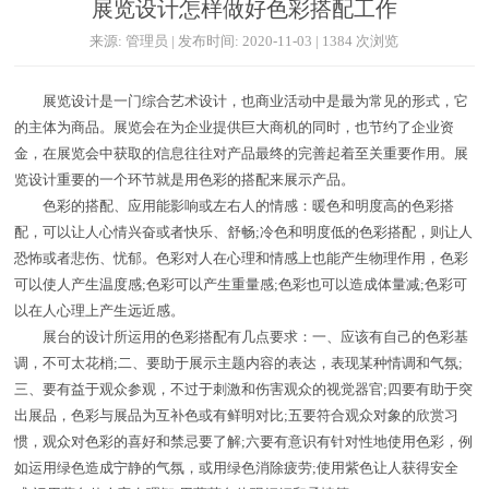
展览设计怎样做好色彩搭配工作
来源: 管理员 | 发布时间: 2020-11-03 | 1384 次浏览
展览设计是一门综合艺术设计，也商业活动中是最为常见的形式，它
的主体为商品。展览会在为企业提供巨大商机的同时，也节约了企业资
金，在展览会中获取的信息往往对产品最终的完善起着至关重要作用。展
览设计重要的一个环节就是用色彩的搭配来展示产品。
色彩的搭配、应用能影响或左右人的情感：暖色和明度高的色彩搭
配，可以让人心情兴奋或者快乐、舒畅;冷色和明度低的色彩搭配，则让人
恐怖或者悲伤、忧郁。色彩对人在心理和情感上也能产生物理作用，色彩
可以使人产生温度感;色彩可以产生重量感;色彩也可以造成体量减;色彩可
以在人心理上产生远近感。
展台的设计所运用的色彩搭配有几点要求：一、应该有自己的色彩基
调，不可太花梢;二、要助于展示主题内容的表达，表现某种情调和气氛;
三、要有益于观众参观，不过于刺激和伤害观众的视觉器官;四要有助于突
出展品，色彩与展品为互补色或有鲜明对比;五要符合观众对象的欣赏习
惯，观众对色彩的喜好和禁忌要了解;六要有意识有针对性地使用色彩，例
如运用绿色造成宁静的气氛，或用绿色消除疲劳;使用紫色让人获得安全