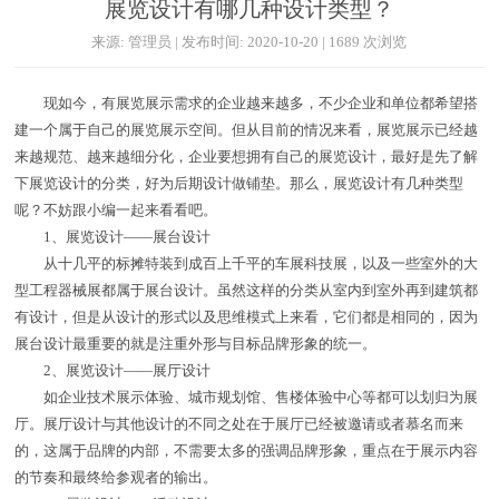
展览设计有哪几种设计类型？
来源: 管理员 | 发布时间: 2020-10-20 | 1689 次浏览
现如今，有展览展示需求的企业越来越多，不少企业和单位都希望搭
建一个属于自己的展览展示空间。但从目前的情况来看，展览展示已经越
来越规范、越来越细分化，企业要想拥有自己的展览设计，最好是先了解
下展览设计的分类，好为后期设计做铺垫。那么，展览设计有几种类型
呢？不妨跟小编一起来看看吧。
1、展览设计——展台设计
从十几平的标摊特装到成百上千平的车展科技展，以及一些室外的大
型工程器械展都属于展台设计。虽然这样的分类从室内到室外再到建筑都
有设计，但是从设计的形式以及思维模式上来看，它们都是相同的，因为
展台设计最重要的就是注重外形与目标品牌形象的统一。
2、展览设计——展厅设计
如企业技术展示体验、城市规划馆、售楼体验中心等都可以划归为展
厅。展厅设计与其他设计的不同之处在于展厅已经被邀请或者慕名而来
的，这属于品牌的内部，不需要太多的强调品牌形象，重点在于展示内容
的节奏和最终给参观者的输出。