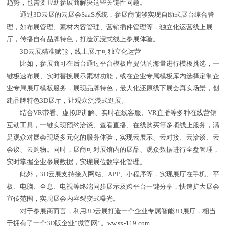
趋势，也需要帮助参展商解决这些关键性问题。
通过3D云展的云展会SaaS系统，参展商能够实现自助式展台综合管
理，如布展管理、素材内容管理、营销插件管理等，独立化运营线上展
厅，传播自有品牌特色，打造沉浸式线上参展体验。
3D云展精准赋能，线上展厅可独立化运营
比如，参展商可在后台通过平台模板库提供的海量进行模板挑选，一
键极速布展、实时替换展示素材功能，或在企业专属模板库内选择定制企
业专属展厅模板服务，展现品牌特色，最大化还原线下展会真实场景，创
建品牌特色3D展厅，让观众沉浸式逛展。
结合VR带看、虚拟IP讲解、实时在线客服、VR直播等多种在线营销
互动工具，一键实现预约洽谈、查看直播、在线购买等多项线上服务，满
足观众对展会现场多元化的服务体验，实现云展示、云对接、云洽谈、云
会议、云购物。同时，展商可对展馆内的展品、观众数据进行全盘管理，
实时掌握企业参展数据，实现展位数字化管理。
此外，3D云展支持接入网站、APP、小程序等，实现展厅在手机、平
板、电脑、全息、电视等终端同步展示及跨平台一键分享，快速扩大展会
宣传范围，实现展会内容裂变式曝光。
对于参展商而言，利用3D云展打造一个企业专属智能3D展厅，相当
于拥有了一个3D版企业“微官网”。ww.sx-119.com