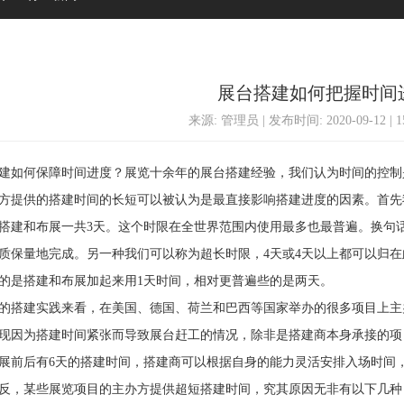
展台搭建如何把握时间
来源: 管理员 | 发布时间: 2020-09-12 | 
如何保障时间进度？展览十余年的展台搭建经验，我们认为时间的控制
供的搭建时间的长短可以被认为是最直接影响搭建进度的因素。首先我
搭建和布展一共3天。这个时限在全世界范围内使用最多也最普遍。换句话
质保量地完成。另一种我们可以称为超长时限，4天或4天以上都可以归在
的是搭建和布展加起来用1天时间，相对更普遍些的是两天。
建实践来看，在美国、德国、荷兰和巴西等国家举办的很多项目上主办
现因为搭建时间紧张而导致展台赶工的情况，除非是搭建商本身承接的项目
展前后有6天的搭建时间，搭建商可以根据自身的能力灵活安排入场时间
，某些展览项目的主办方提供超短搭建时间，究其原因无非有以下几种