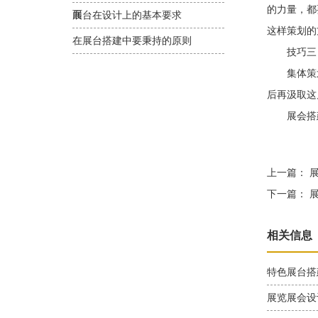
的力量，都
面
展台在设计上的基本要求
这样策划的
在展台搭建中要秉持的原则
技巧三：
集体策划
后再汲取这
展会搭建
上一篇：
展
下一篇：
展
相关信息
特色展台搭
展览展会设