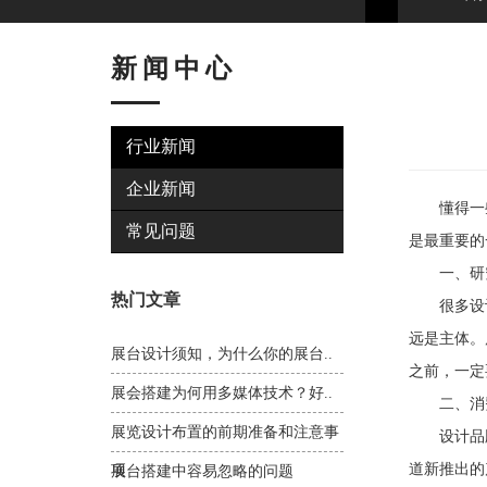
新闻中心
行业新闻
企业新闻
懂得一些
常见问题
是最重要的
一、研究
热门文章
很多设计
远是主体。
展台设计须知，为什么你的展台..
之前，一定
展会搭建为何用多媒体技术？好..
二、消费
展览设计布置的前期准备和注意事
设计品牌
道新推出的
项
展台搭建中容易忽略的问题