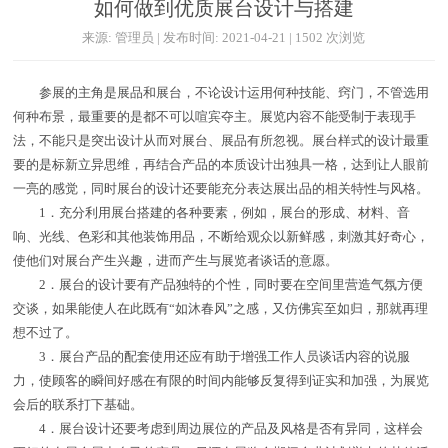
如何做到优质展台设计与搭建
来源: 管理员 | 发布时间: 2021-04-21 | 1502 次浏览
参展的主角是展品和展台，不论设计运用何种技能、窍门，不管选用
何种布景，最重要的是都不可以喧宾夺主。展览内容不能受制于表现手
法，不能只是突出设计从而对展台、展品有所忽视。展台样式的设计最重
要的是标新立异思维，再结合产品的本质设计出独具一格，达到让人眼前
一亮的感觉，同时展台的设计还要能充分表达展出品的相关特性与风格。
1．充分利用展台搭建的各种要素，例如，展台的形成、材料、音
响、光线、色彩和其他装饰用品，不断给观众以新鲜感，刺激其好奇心，
使他们对展台产生兴趣，进而产生与展览者谈话的意愿。
2．展台的设计要有产品独特的个性，同时要在空间里营造气氛方便
交谈，如果能使人在此既有“如沐春风”之感，又仿佛宾至如归，那就再理
想不过了。
3．展台产品的配套使用还应有助于增强工作人员谈话内容的说服
力，使顾客的瞬间好感在有限的时间内能够反复得到证实和加强，为展览
会后的联系打下基础。
4．展台设计还要考虑到周边展位的产品及风格是否有异同，这样会