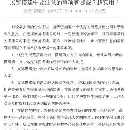
展览搭建中要注意的事项有哪些？超实用！
来源: 管理员 | 发布时间: 2021-04-01 | 1372 次浏览
对经常参展的企业来说，都应该知道一个优秀的展览搭建公司对于企
业的意义。在选择展览搭建公司时，一定要选择经验丰富、且口碑非常好
的搭建公司来进行展览搭建。那么，在展览搭建中，企业需要注意的事项
有哪些呢？下面不妨跟小编一起来看看吧。
1、优秀的展览搭建公司、搭建前方方面面的准备、专业富有经验的
搭建施工方，这是我们搭建优秀展位的三大要点。
2、展览搭建是否合理并吸引客户的眼球，是每个参展商不容忽视的
因素。
3、展览搭建规划需要表达展览的概念，能体现展览的内容和内涵。
用户首先看到的是展览场地的建设，在展览建设的策划过程中，必须考虑
第一印象、总体印象和一些细节部分。比如客户突然生病或受伤，工作人
员应及时拨打120或送到最近的医院等等。
4、在搭建的时候，首先要满足主办方对我们的要求，包括尺寸、高
度等等一系列细节。在保证我们展位美观大方的同时，必须要要保证展台
的安全性，所以在展览搭建时选择材料必须是优中选优，否则就会给客户