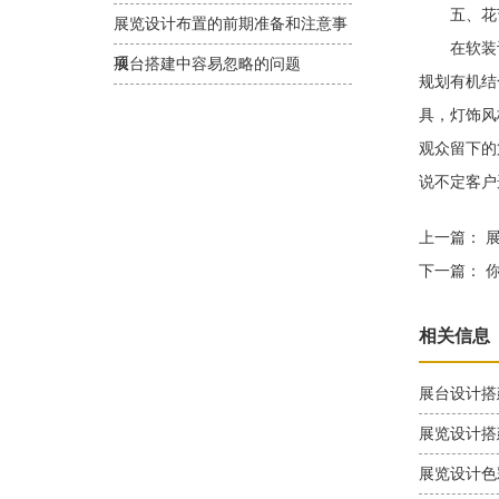
五、花艺
展览设计布置的前期准备和注意事
在软装设
项
展台搭建中容易忽略的问题
规划有机结
具，灯饰风
观众留下的
说不定客户
上一篇：
展
下一篇：
你
相关信息
展台设计搭
展览设计搭
展览设计色