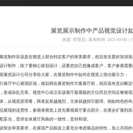
展览展示制作中产品视觉设计
来源: 管理员 | 发布时间: 2021-03-05 | 
览制作应该是在视觉上契合特定客户的审美要求，然后发生爱好加深形
设计制作，除了要精心策划设计，还要把自己想像成客户，客户参展需要
面展览设计公司分享给大家，在展览制作中如何在视觉上突出吸引力：
展厅中心展现区域，规划师在展览制作方案展厅前，就应该有意识断定
，形成杂乱无章。视觉中心设立应该展厅最显眼的方位而且空间足够展现
体，从视觉原理看，两者反差越激烈，主体就越招引眼球。例如纯色的布
展现的连贯性，参观者视觉上首先重视展厅要点部分，在逐步扩展到其
配妥当，坚持全体展厅风格的一致性，坚持和谐。
契合审美要求，在展现产品陈设上要充分考虑展品的特性，加上共同的