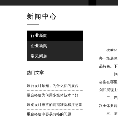
新闻中心
行业新闻
企业新闻
优秀的展
常见问题
办一场展览
品特色。下
热门文章
一、执行
会集在哪里
展台设计须知，为什么你的展台..
划和展现主
展会搭建为何用多媒体技术？好..
二、产品
展览设计布置的前期准备和注意事
跟全体要调
三、陈设
项
展台搭建中容易忽略的问题