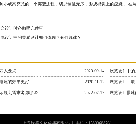
到小或高究竟的一个突变进程，切忌紊乱无序，形成视觉上的疲惫 。在
台设计时必做哪几件事
览设计中的美感设计如何体现？有何规律？
四大要点
2020-09-14
展览设计中的
搭建的效果更好
2020-11-12
展览设计、展
示规划需求考虑哪些
2022-07-13
展览设计搭建
上海欣德文化传播有限公司 手机：15800688761
市长宁区天山路1825号4幢301室
沪ICP备2024075603号-4
沪ICP备20240