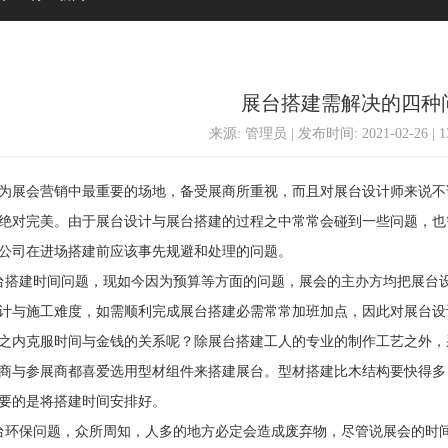
展台搭建需解决的四种
来源: 管理员 | 发布时间: 2021-02-26 | 
展会营销中最重要的场地，备受展商所重视，而且对展台设计师来说不
绝对完美。由于展台设计与展台搭建的过程之中常常会碰到一些问题，也
公司在进场搭建前应该事先规避和处理的问题。
建时间问题，现如今因为预算等方面的问题，展会的主办方均把展台设
计与施工难度，如需顺利完成展台搭建必需常常加班加点，因此对展台设
之内克服时间与金钱的关系呢？除展台搭建工人的专业的制作工艺之外，
商与参展商都喜爱选用型材组件来搭建展台。型材搭建比木结构要快得多
要的是将搭建时间安排好。
保问题，众所周知，人多的地方必定会造成废弃物，尽管说展会的时间