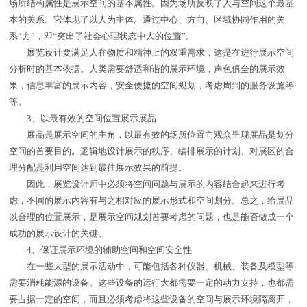
场所结构属性是展示空间的基本属性。因为场所反映了人与空间这个最基
本的关系。它体现了以人为主体。通过中心、方向、区域协同作用的关
系“力”，即“突出了社会心理状态中人的位置”。
展览设计要满足人在物质和精神上的双重需求，这是在进行展示空间
分析时的基本依据。人类需要舒适和谐的展示环境，声色俱全的展示效
果，信息丰富的展示内容，安全便捷的空间规划，考虑周到的服务设施等
等。
3、以最有效的空间位置展示展品
展品是展示空间的主角，以最有效的场所位置向观众呈现展品是划分
空间的首要目的。逻辑地设计展示的秩序、编排展示的计划、对展区的合
理分配是利用空间达到最佳展示效果的前提。
因此，展览设计师中必须将空间问题与展示的内容结合起来进行考
虑，不同的展示内容有与之相对应的展示形式和空间划分。总之，给展品
以合理的位置展示，是展示空间规划首要考虑的问题，也是能否做成一个
成功的展示设计的关键。
4、保证展示环境的辅助空间和空间安全性
在一些大型的展示活动中，可能包括各种仪器、机械、装备及模型等
需要消耗能源的设备。这些设备的运行大都需要一定的动力支持，也都需
要占据一定的空间，而且必须考虑将这些设备的空间与展示环境隔离开，