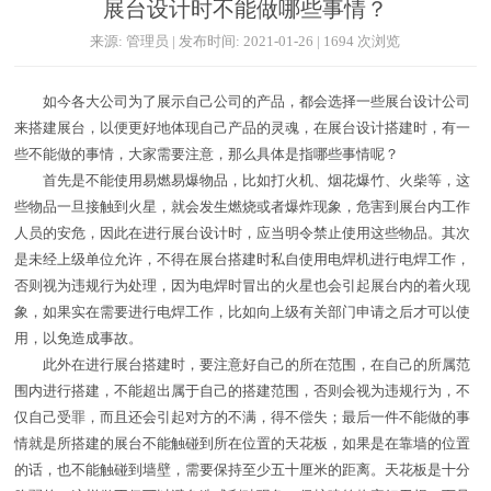
展台设计时不能做哪些事情？
来源: 管理员 | 发布时间: 2021-01-26 | 1694 次浏览
如今各大公司为了展示自己公司的产品，都会选择一些展台设计公司
来搭建展台，以便更好地体现自己产品的灵魂，在展台设计搭建时，有一
些不能做的事情，大家需要注意，那么具体是指哪些事情呢？
首先是不能使用易燃易爆物品，比如打火机、烟花爆竹、火柴等，这
些物品一旦接触到火星，就会发生燃烧或者爆炸现象，危害到展台内工作
人员的安危，因此在进行展台设计时，应当明令禁止使用这些物品。其次
是未经上级单位允许，不得在展台搭建时私自使用电焊机进行电焊工作，
否则视为违规行为处理，因为电焊时冒出的火星也会引起展台内的着火现
象，如果实在需要进行电焊工作，比如向上级有关部门申请之后才可以使
用，以免造成事故。
此外在进行展台搭建时，要注意好自己的所在范围，在自己的所属范
围内进行搭建，不能超出属于自己的搭建范围，否则会视为违规行为，不
仅自己受罪，而且还会引起对方的不满，得不偿失；最后一件不能做的事
情就是所搭建的展台不能触碰到所在位置的天花板，如果是在靠墙的位置
的话，也不能触碰到墙壁，需要保持至少五十厘米的距离。天花板是十分