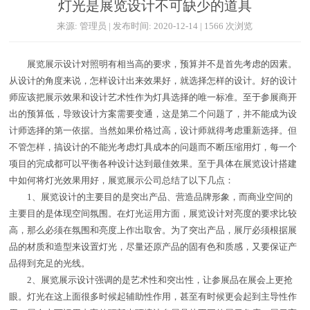
灯光是展览设计不可缺少的道具
来源: 管理员 | 发布时间: 2020-12-14 | 1566 次浏览
展览展示设计对照明有相当高的要求，预算并不是首先考虑的因素。
从设计的角度来说，怎样设计出来效果好，就选择怎样的设计。好的设计
师应该把展示效果和设计艺术性作为灯具选择的唯一标准。至于参展商开
出的预算低，导致设计方案需要变通，这是第二个问题了，并不能成为设
计师选择的第一依据。当然如果价格过高，设计师就得考虑重新选择。但
不管怎样，搞设计的不能光考虑灯具成本的问题而不断压缩用灯，每一个
项目的完成都可以平衡各种设计达到最佳效果。至于具体在展览设计搭建
中如何将灯光效果用好，展览展示公司总结了以下几点：
1、展览设计的主要目的是突出产品、营造品牌形象，而商业空间的
主要目的是体现空间氛围。在灯光运用方面，展览设计对亮度的要求比较
高，那么必须在氛围和亮度上作出取舍。为了突出产品，展厅必须根据展
品的材质和造型来设置灯光，尽量还原产品的固有色和质感，又要保证产
品得到充足的光线。
2、展览展示设计强调的是艺术性和突出性，让参展品在展会上更抢
眼。灯光在这上面很多时候起辅助性作用，甚至有时候更会起到主导性作