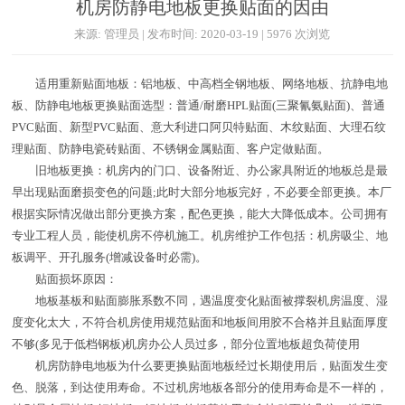
机房防静电地板更换贴面的因由
来源: 管理员 | 发布时间: 2020-03-19 | 5976 次浏览
适用重新贴面地板：铝地板、中高档全钢地板、网络地板、抗静电地
板、防静电地板更换贴面选型：普通/耐磨HPL贴面(三聚氰氨贴面)、普通
PVC贴面、新型PVC贴面、意大利进口阿贝特贴面、木纹贴面、大理石纹
理贴面、防静电瓷砖贴面、不锈钢金属贴面、客户定做贴面。
旧地板更换：机房内的门口、设备附近、办公家具附近的地板总是最
早出现贴面磨损变色的问题;此时大部分地板完好，不必要全部更换。本厂
根据实际情况做出部分更换方案，配色更换，能大大降低成本。公司拥有
专业工程人员，能使机房不停机施工。机房维护工作包括：机房吸尘、地
板调平、开孔服务(增减设备时必需)。
贴面损坏原因：
地板基板和贴面膨胀系数不同，遇温度变化贴面被撑裂机房温度、湿
度变化太大，不符合机房使用规范贴面和地板间用胶不合格并且贴面厚度
不够(多见于低档钢板)机房办公人员过多，部分位置地板超负荷使用
机房防静电地板为什么要更换贴面地板经过长期使用后，贴面发生变
色、脱落，到达使用寿命。不过机房地板各部分的使用寿命是不一样的，