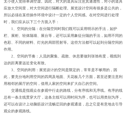
太小使人觉得单调空虚。因此，对大的道具应注意其通透性，对小的道具
应放大空间里，对大空间进行隔断处理。展览设计空间有很多是公共的，
所以必须在某些操作环境中设计一定的个人空间感。在对空间进行处理
时，我们应从以下三个方面入手：
1、空间的分隔：在分隔空间时我们既可以采用明示的手法，如护
栏、展柜、轻体隔墙、展台等，还可以采用象征分隔的手法，如用不同的
色彩、不同的材料、灯光的局部照射等。这些方法都可以起到分隔空间的
作用。
2、空间的节奏：人流的聚集、疏散、休息要做到张弛有度，视线到
达的距离要远近变化有致。
3、空间的利用：展览设计的空间是限定的，常常是不够用的，因
此，要充分地利用空间的四周及地面、天花板几个方面，甚至还要注意利
用相邻的展厅的空间，借用人家的空间来扩大自己的空间。
交通线是指观众在参观中行走的路线，分有序线和无序线。有序的线
总有一条主线贯穿大厅，这条主线可以用时间为序，也可以用类别为序，
还可以在设计上动脑筋设计流畅迂回的参观通道，总之它是有意地去引导
观众的参观路线。