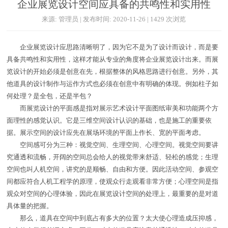
企业展览设计空间应具备的共鸣性和实用性
来源: 管理员 | 发布时间: 2020-11-26 | 1429 次浏览
企业展览设计应思路清晰明了，因为它不是为了设计而设计，而是要
具备共鸣性和实用性，这样才能从专业的角度将企业展览设计出来。而展
览设计的开始必须是创意在先，根据整体的风格思路进行创意。另外，其
他道具的设计制作与运作方式也必须在创意中有明确的体现。例如柱子如
何处理？是全包，还是半包？
而展览设计的平面感是指对展示艺术设计平面图纸审美和功能两个方
面理性的感觉认识。它是三维空间设计认识的基础，也是施工的重要依
据。展示空间的设计应先在展场环境的平面上作长、宽的平面考虑。
空间感可分为三种：视觉空间、生理空间、心理空间。视觉空间要讲
究通透和流畅，开阔的空间总会给人的视觉带来舒适、轻松的感觉；生理
空间也叫人机空间，讲究的是顺畅、自由和方便。因此活动空间、参观空
间都应符合人机工程学的原理，使观众行走观看非常方便；心理空间是指
观众对空间的心理体验，因此在展览设计空间的处理上，最重要的是对道
具体量的把握。
那么，道具在空间中到底占有多大的位置？太大使心理造成压抑感，