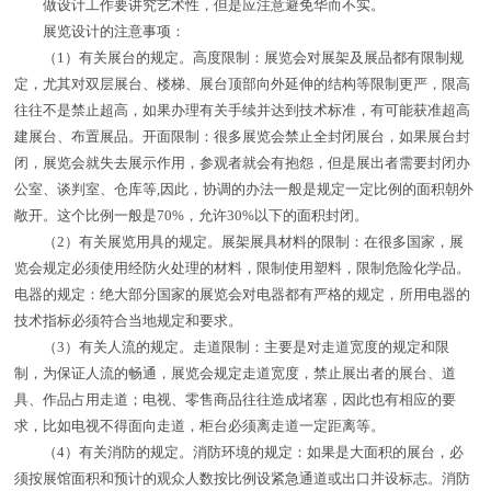
做设计工作要讲究艺术性，但是应注意避免华而不实。
展览设计的注意事项：
（1）有关展台的规定。高度限制：展览会对展架及展品都有限制规
定，尤其对双层展台、楼梯、展台顶部向外延伸的结构等限制更严，限高
往往不是禁止超高，如果办理有关手续并达到技术标准，有可能获准超高
建展台、布置展品。开面限制：很多展览会禁止全封闭展台，如果展台封
闭，展览会就失去展示作用，参观者就会有抱怨，但是展出者需要封闭办
公室、谈判室、仓库等,因此，协调的办法一般是规定一定比例的面积朝外
敞开。这个比例一般是70%，允许30%以下的面积封闭。
（2）有关展览用具的规定。展架展具材料的限制：在很多国家，展
览会规定必须使用经防火处理的材料，限制使用塑料，限制危险化学品。
电器的规定：绝大部分国家的展览会对电器都有严格的规定，所用电器的
技术指标必须符合当地规定和要求。
（3）有关人流的规定。走道限制：主要是对走道宽度的规定和限
制，为保证人流的畅通，展览会规定走道宽度，禁止展出者的展台、道
具、作品占用走道；电视、零售商品往往造成堵塞，因此也有相应的要
求，比如电视不得面向走道，柜台必须离走道一定距离等。
（4）有关消防的规定。消防环境的规定：如果是大面积的展台，必
须按展馆面积和预计的观众人数按比例设紧急通道或出口并设标志。消防