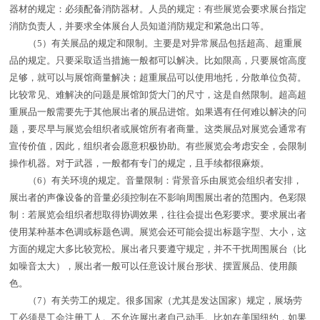
器材的规定：必须配备消防器材。人员的规定：有些展览会要求展台指定
消防负责人，并要求全体展台人员知道消防规定和紧急出口等。
（5）有关展品的规定和限制。主要是对异常展品包括超高、超重展
品的规定。只要采取适当措施一般都可以解决。比如限高，只要展馆高度
足够，就可以与展馆商量解决；超重展品可以使用地托，分散单位负荷。
比较常见、难解决的问题是展馆卸货大门的尺寸，这是自然限制。超高超
重展品一般需要先于其他展出者的展品进馆。如果遇有任何难以解决的问
题，要尽早与展览会组织者或展馆所有者商量。这类展品对展览会通常有
宣传价值，因此，组织者会愿意积极协助。有些展览会考虑安全，会限制
操作机器。对于武器，一般都有专门的规定，且手续都很麻烦。
（6）有关环境的规定。音量限制：背景音乐由展览会组织者安排，
展出者的声像设备的音量必须控制在不影响周围展出者的范围内。色彩限
制：若展览会组织者想取得协调效果，往往会提出色彩要求。要求展出者
使用某种基本色调或标题色调。展览会还可能会提出标题字型、大小，这
方面的规定大多比较宽松。展出者只要遵守规定，并不干扰周围展台（比
如噪音太大），展出者一般可以任意设计展台形状、摆置展品、使用颜
色。
（7）有关劳工的规定。很多国家（尤其是发达国家）规定，展场劳
工必须是工会注册工人。不允许展出者自己动手。比如在美国纽约，如果