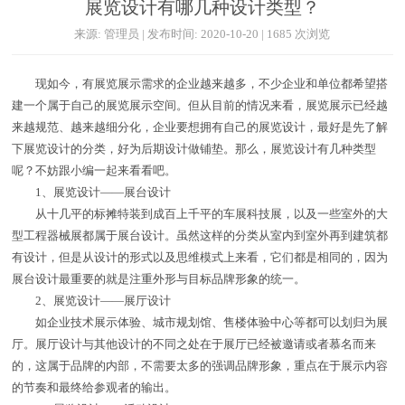
展览设计有哪几种设计类型？
来源: 管理员 | 发布时间: 2020-10-20 | 1685 次浏览
现如今，有展览展示需求的企业越来越多，不少企业和单位都希望搭
建一个属于自己的展览展示空间。但从目前的情况来看，展览展示已经越
来越规范、越来越细分化，企业要想拥有自己的展览设计，最好是先了解
下展览设计的分类，好为后期设计做铺垫。那么，展览设计有几种类型
呢？不妨跟小编一起来看看吧。
1、展览设计——展台设计
从十几平的标摊特装到成百上千平的车展科技展，以及一些室外的大
型工程器械展都属于展台设计。虽然这样的分类从室内到室外再到建筑都
有设计，但是从设计的形式以及思维模式上来看，它们都是相同的，因为
展台设计最重要的就是注重外形与目标品牌形象的统一。
2、展览设计——展厅设计
如企业技术展示体验、城市规划馆、售楼体验中心等都可以划归为展
厅。展厅设计与其他设计的不同之处在于展厅已经被邀请或者慕名而来
的，这属于品牌的内部，不需要太多的强调品牌形象，重点在于展示内容
的节奏和最终给参观者的输出。