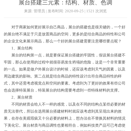
展台搭建三元素：结构、材质、色调
来源: 管理员 | 发布时间: 2020-09-25 | 1521 次浏览
对于商家如何更好展示自己商品，展台的搭建也是很关键的，一个好
的展台绝不满足于只是放置商品的空间，更多的是结合商品的特性和公司
的企业文化来展示商品，那么一个好的展台搭建需要注意哪些要点呢？
1、展台结构
展台的结构第一点，就是要保证展台搭建的牢固性，假设展台搭建不
牢固，那么在使用的过程中就很容易发生坍塌的危险，这是一个非常重要
的一点。如果是做户外展台设计的时候，还应该考虑到天气的因素，以及
周边建筑的影响。第二点就是结合商品的特性设计出符合商品特性的样
式，其中还需考虑视觉点和空间的要素。考虑到为了更好的效果有些公司
也会选择特装展台，特装展台的结构需要考虑到一些特殊材料的支撑。
2、展台材质
不同的材质会给人不一样的感觉，以及在不同的结构点某些必要的材
质无法替代，所以在选用展台搭建材料时就应该考虑到其呈现出来的效
果，在存在美观瑕疵又十分必要的材料上，想办法在不替换其材料的情况
下美化它。展台材质与商品调性也要相符合，例如科技类产品可已考虑使